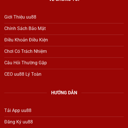
Giới Thiệu uu88
Chính Sách Bảo Mật
Điều Khoản Điều Kiện
Chơi Có Trách Nhiệm
Câu Hỏi Thường Gặp
CEO uu88 Lý Toàn
HƯỚNG DẪN
Tải App uu88
Đăng Ký uu88