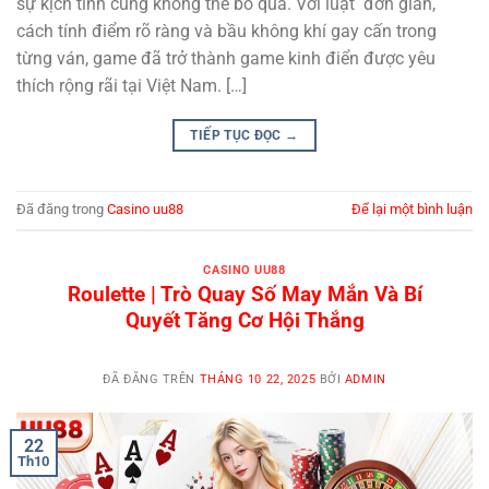
sự kịch tính cũng không thể bỏ qua. Với luật đơn giản,
cách tính điểm rõ ràng và bầu không khí gay cấn trong
từng ván, game đã trở thành game kinh điển được yêu
thích rộng rãi tại Việt Nam. […]
TIẾP TỤC ĐỌC
→
Đã đăng trong
Casino uu88
Để lại một bình luận
CASINO UU88
Roulette | Trò Quay Số May Mắn Và Bí
Quyết Tăng Cơ Hội Thắng
ĐÃ ĐĂNG TRÊN
THÁNG 10 22, 2025
BỞI
ADMIN
22
Th10