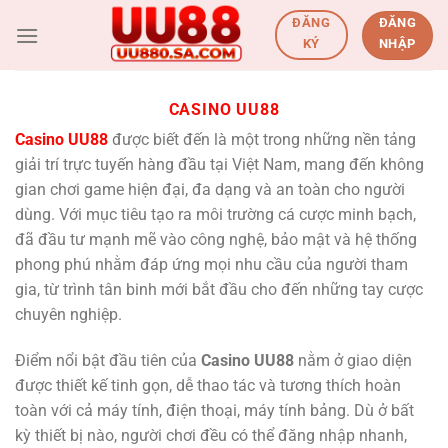
Chuyển
ĐĂNG
ĐĂNG
đến
NHẬP
KÝ
nội
dung
CASINO UU88
Casino UU88
được biết đến là một trong những nền tảng
giải trí trực tuyến hàng đầu tại Việt Nam, mang đến không
gian chơi game hiện đại, đa dạng và an toàn cho người
dùng. Với mục tiêu tạo ra môi trường cá cược minh bạch,
đã đầu tư mạnh mẽ vào công nghệ, bảo mật và hệ thống
phong phú nhằm đáp ứng mọi nhu cầu của người tham
gia, từ trình tân binh mới bắt đầu cho đến những tay cược
chuyên nghiệp.
Điểm nổi bật đầu tiên của
Casino UU88
nằm ở giao diện
được thiết kế tinh gọn, dễ thao tác và tương thích hoàn
toàn với cả máy tính, điện thoại, máy tính bảng. Dù ở bất
kỳ thiết bị nào, người chơi đều có thể đăng nhập nhanh,