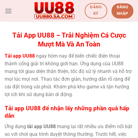
Chuyển
ĐĂNG
ĐĂNG
đến
NHẬP
KÝ
nội
dung
Tải App UU88 – Trải Nghiệm Cá Cược
Mượt Mà Và An Toàn
Tải app UU88
ngay hôm nay để biến chiếc điện thoại
thành cổng giải trí không giới hạn. Ứng dụng của UU88
mang tới giao diện thân thiện, tốc độ xử lý nhanh và hỗ trợ
mọi lúc mọi nơi. Thao tác đơn giản, hướng dẫn rõ ràng để
cài đặt trong vài phút. Khám phá kho game và tận hưởng
lợi ích khi sử dụng bản di động.
Tải app UU88 để nhận lấy những phần quà hấp
dẫn
Ứng dụng
tải app UU88
mang lại rất nhiều ưu điểm nổi bật
so với chơi qua trình duyệt thông thường. Trước hết, việc