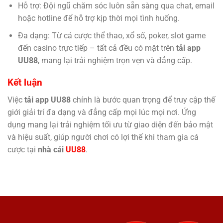
Hỗ trợ: Đội ngũ chăm sóc luôn sẵn sàng qua chat, email
hoặc hotline để hỗ trợ kịp thời mọi tình huống.
Đa dạng: Từ cá cược thể thao, xổ số, poker, slot game
đến casino trực tiếp – tất cả đều có mặt trên
tải app
UU88
, mang lại trải nghiệm trọn vẹn và đẳng cấp.
Kết luận
Việc
tải app UU88
chính là bước quan trọng để truy cập thế
giới giải trí đa dạng và đẳng cấp mọi lúc mọi nơi. Ứng
dụng mang lại trải nghiệm tối ưu từ giao diện đến bảo mật
và hiệu suất, giúp người chơi có lợi thế khi tham gia cá
cược tại
nhà cái
UU88
.