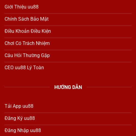
Giới Thiệu uu88
Chính Sách Bảo Mật
Điều Khoản Điều Kiện
Chơi Có Trách Nhiệm
Câu Hỏi Thường Gặp
CEO uu88 Lý Toàn
HƯỚNG DẪN
Tải App uu88
Đăng Ký uu88
Đăng Nhập uu88