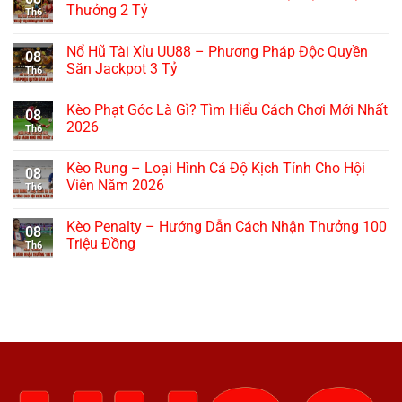
Thưởng 2 Tỷ
Th6
Nổ Hũ Tài Xỉu UU88 – Phương Pháp Độc Quyền
08
Săn Jackpot 3 Tỷ
Th6
Kèo Phạt Góc Là Gì? Tìm Hiểu Cách Chơi Mới Nhất
08
2026
Th6
Kèo Rung – Loại Hình Cá Độ Kịch Tính Cho Hội
08
Viên Năm 2026
Th6
Kèo Penalty – Hướng Dẫn Cách Nhận Thưởng 100
08
Triệu Đồng
Th6