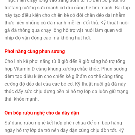
Thực hiện chạy lồng vào sáng sớm từ 15 đến 30 phút hỗ
trợ tăng cường sức mạnh cơ đùi cùng hệ tim mạch. Bài tập
này tạo điều kiện cho chiến kê có đôi chân dẻo dai nhằm
thực hiện những cú đá mạnh mẽ lên đối thủ. Kỹ thuật nuôi
gà đá thông qua chạy lồng hỗ trợ vật nuôi làm quen với
nhịp độ vận động cao mà không hụt hơi.
Phơi nắng cùng phun sương
Cho linh kê phơi nắng từ 8 giờ đến 9 giờ sáng hỗ trợ tổng
hợp Vitamin D cùng khung xương chắc khỏe. Phun sương
đêm tạo điều kiện cho chiến kê giữ ấm cơ thể cùng tăng
cường độ dẻo dai của các bó cơ. Kỹ thuật nuôi gà đá này
thúc đẩy sức chịu đựng bền bỉ hỗ trợ lớp da luôn giữ trạng
thái khỏe mạnh.
Om bóp rượu nghệ cho da dày dặn
Sử dụng rượu nghệ kết hợp phèn chua để om bóp hàng
ngày hỗ trợ lớp da trở nên dày dặn cùng chịu đòn tốt. Kỹ