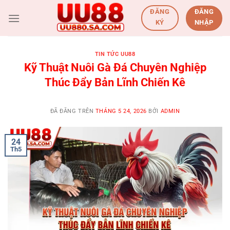
Chuyển
ĐĂNG
ĐĂNG
đến
NHẬP
KÝ
nội
dung
TIN TỨC UU88
Kỹ Thuật Nuôi Gà Đá Chuyên Nghiệp
Thúc Đẩy Bản Lĩnh Chiến Kê
ĐÃ ĐĂNG TRÊN
THÁNG 5 24, 2026
BỞI
ADMIN
24
Th5