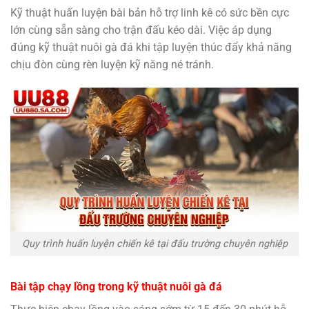
Kỹ thuật huấn luyện bài bản hỗ trợ linh kê có sức bền cực
lớn cùng sẵn sàng cho trận đấu kéo dài. Việc áp dụng
đúng kỹ thuật nuôi gà đá khi tập luyện thúc đẩy khả năng
chịu đòn cùng rèn luyện kỹ năng né tránh.
Quy trình huấn luyện chiến kê tại đấu trường chuyên nghiệp
Bài tập chạy lồng trong kỹ thuật nuôi gà đá