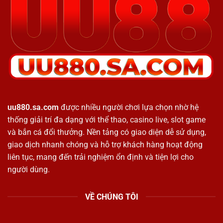
uu880.sa.com
được nhiều người chơi lựa chọn nhờ hệ
thống giải trí đa dạng với thể thao, casino live, slot game
và bắn cá đổi thưởng. Nền tảng có giao diện dễ sử dụng,
giao dịch nhanh chóng và hỗ trợ khách hàng hoạt động
liên tục, mang đến trải nghiệm ổn định và tiện lợi cho
người dùng.
VỀ CHÚNG TÔI