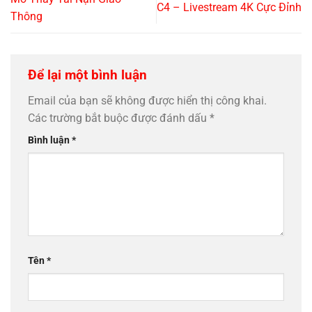
C4 – Livestream 4K Cực Đỉnh
Thông
Để lại một bình luận
Email của bạn sẽ không được hiển thị công khai.
Các trường bắt buộc được đánh dấu
*
Bình luận
*
Tên
*