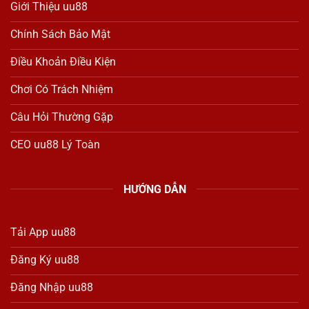
Giới Thiệu uu88
Chính Sách Bảo Mật
Điều Khoản Điều Kiện
Chơi Có Trách Nhiệm
Câu Hỏi Thường Gặp
CEO uu88 Lý Toàn
HƯỚNG DẪN
Tải App uu88
Đăng Ký uu88
Đăng Nhập uu88