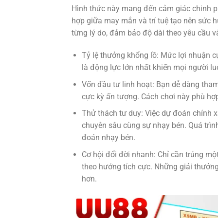
Hình thức này mang đến cảm giác chinh ph
hợp giữa may mắn và trí tuệ tạo nên sức h
từng lý do, đảm bảo độ dài theo yêu cầu và
Tỷ lệ thưởng khổng lồ: Mức lợi nhuận cự
là động lực lớn nhất khiến mọi người l
Vốn đầu tư linh hoạt: Bạn dễ dàng tham 
cực kỳ ấn tượng. Cách chơi này phù hợp
Thử thách tư duy: Việc dự đoán chính xá
chuyên sâu cùng sự nhạy bén. Quá trình
đoán nhạy bén.
Cơ hội đổi đời nhanh: Chỉ cần trúng một
theo hướng tích cực. Những giải thưởng
hơn.