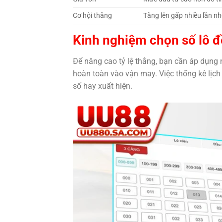
Cơ hội thắng
Tăng lên gấp nhiều lần n
Kinh nghiệm chọn số lô đ
Để nâng cao tỷ lệ thắng, bạn cần áp dụng 
hoàn toàn vào vận may. Việc thống kê lịch
số hay xuất hiện.