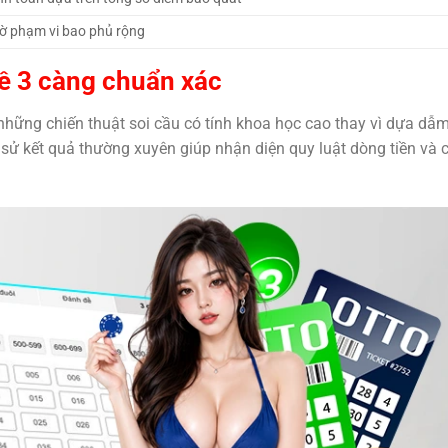
hờ phạm vi bao phủ rộng
ề 3 càng chuẩn xác
những chiến thuật soi cầu có tính khoa học cao thay vì dựa dẫ
 sử kết quả thường xuyên giúp nhận diện quy luật dòng tiền và 