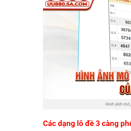
Hình ảnh mô 
Các dạng lô đề 3 càng ph