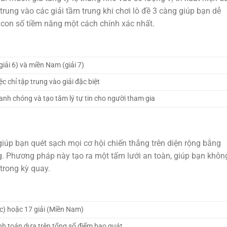
trung vào các giải tầm trung khi chơi lô đề 3 càng giúp bạn dễ
 con số tiềm năng một cách chính xác nhất.
giải 6) và miền Nam (giải 7)
ệc chỉ tập trung vào giải đặc biệt
nh chóng và tạo tâm lý tự tin cho người tham gia
giúp bạn quét sạch mọi cơ hội chiến thắng trên diện rộng bằng
g. Phương pháp này tạo ra một tấm lưới an toàn, giúp bạn khôn
trong kỳ quay.
c) hoặc 17 giải (Miền Nam)
nh toán dựa trên tổng số điểm bao quát