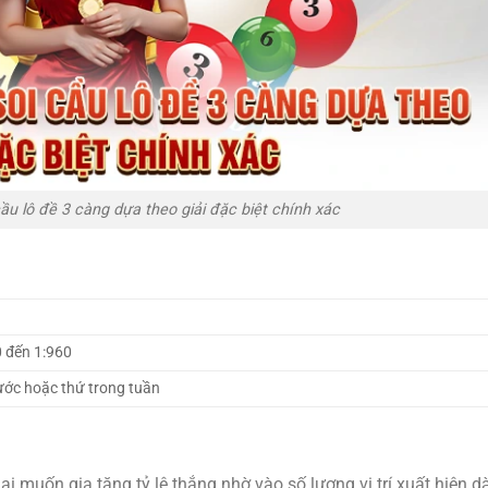
u lô đề 3 càng dựa theo giải đặc biệt chính xác
 đến 1:960
rước hoặc thứ trong tuần
i muốn gia tăng tỷ lệ thắng nhờ vào số lượng vị trí xuất hiện d