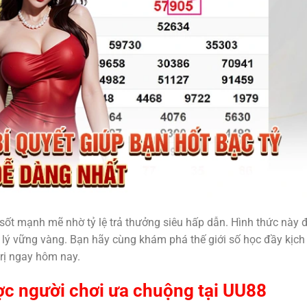
sốt mạnh mẽ nhờ tỷ lệ trả thưởng siêu hấp dẫn. Hình thức này 
âm lý vững vàng. Bạn hãy cùng khám phá thế giới số học đầy kịch
trị ngay hôm nay.
ược người chơi ưa chuộng tại UU88