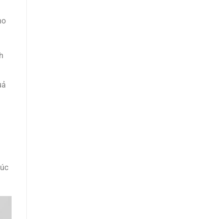
ho
h
uả
n
túc