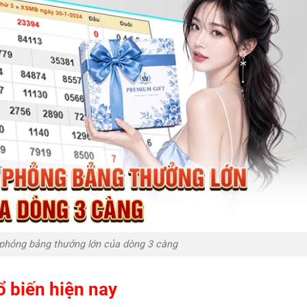
phỏng bảng thưởng lớn của dòng 3 càng
ổ biến hiện nay