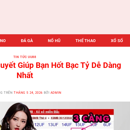
INO
ĐÁ GÀ
NỔ HŨ
THỂ THAO
XỔ SỐ
TIN TỨC UU88
Quyết Giúp Bạn Hốt Bạc Tỷ Dễ Dàng
Nhất
NG TRÊN
THÁNG 5 24, 2026
BỞI
ADMIN