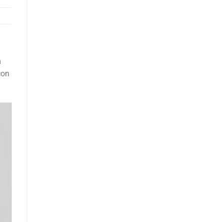
m
con